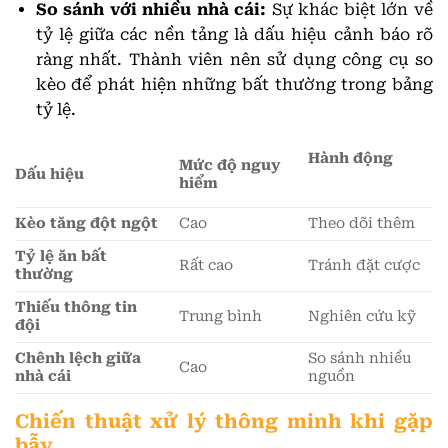
So sánh với nhiều nhà cái:
Sự khác biệt lớn về
tỷ lệ giữa các nền tảng là dấu hiệu cảnh báo rõ
ràng nhất. Thành viên nên sử dụng công cụ so
kèo để phát hiện những bất thường trong bảng
tỷ lệ.
Hành động
Mức độ nguy
Dấu hiệu
hiểm
Kèo tăng đột ngột
Cao
Theo dõi thêm
Tỷ lệ ăn bất
Rất cao
Tránh đặt cược
thường
Thiếu thông tin
Trung bình
Nghiên cứu kỹ
đội
Chênh lệch giữa
So sánh nhiều
Cao
nhà cái
nguồn
Chiến thuật xử lý thông minh khi gặp
bẫy