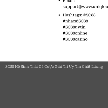
Email:
support@www.uniqlou
Hashtags: #SC88
#nhacaiSC88
#SC88uytin
#SC88online
#SC88casino
SC88 Hệ Sinh Thái Cá Cược Giải Trí Uy Tín Chất Lượng