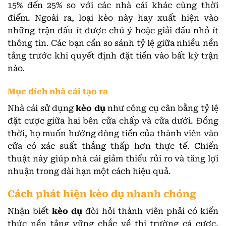
15% đến 25% so với các nhà cái khác cùng thời
điểm. Ngoài ra, loại kèo này hay xuất hiện vào
những trận đấu ít được chú ý hoặc giải đấu nhỏ ít
thông tin. Các bạn cần so sánh tỷ lệ giữa nhiều nền
tảng trước khi quyết định đặt tiền vào bất kỳ trận
nào.
Mục đích nhà cái tạo ra
Nhà cái sử dụng
kèo dụ
như công cụ cân bằng tỷ lệ
đặt cược giữa hai bên cửa chấp và cửa dưới. Đồng
thời, họ muốn hướng dòng tiền của thành viên vào
cửa có xác suất thắng thấp hơn thực tế. Chiến
thuật này giúp nhà cái giảm thiểu rủi ro và tăng lợi
nhuận trong dài hạn một cách hiệu quả.
Cách phát hiện kèo dụ nhanh chóng
Nhận biết
kèo dụ
đòi hỏi thành viên phải có kiến
thức nền tảng vững chắc về thị trường cá cược.