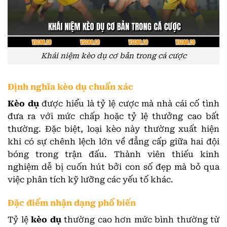
Khái niệm kèo dụ cơ bản trong cá cược
Định nghĩa kèo dụ chuẩn xác
Kèo dụ
được hiểu là tỷ lệ cược mà nhà cái cố tình
đưa ra với mức chấp hoặc tỷ lệ thưởng cao bất
thường. Đặc biệt, loại kèo này thường xuất hiện
khi có sự chênh lệch lớn về đẳng cấp giữa hai đội
bóng trong trận đấu. Thành viên thiếu kinh
nghiệm dễ bị cuốn hút bởi con số đẹp mà bỏ qua
việc phân tích kỹ lưỡng các yếu tố khác.
Đặc điểm nhận dạng phổ biến
Tỷ lệ
kèo dụ
thường cao hơn mức bình thường từ