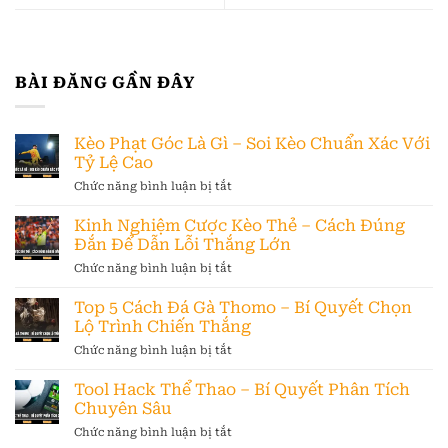
BÀI ĐĂNG GẦN ĐÂY
Kèo Phạt Góc Là Gì – Soi Kèo Chuẩn Xác Với
Tỷ Lệ Cao
ở
Chức năng bình luận bị tắt
Kèo
Phạt
Kinh Nghiệm Cược Kèo Thẻ – Cách Đúng
Góc
Đắn Để Dẫn Lỗi Thắng Lớn
Là
ở
Chức năng bình luận bị tắt
Gì
Kinh
–
Nghiệm
Top 5 Cách Đá Gà Thomo – Bí Quyết Chọn
Soi
Cược
Kèo
Lộ Trình Chiến Thắng
Kèo
Chuẩn
ở
Chức năng bình luận bị tắt
Thẻ
Xác
Top
–
Với
5
Tool Hack Thể Thao – Bí Quyết Phân Tích
Cách
Tỷ
Cách
Đúng
Chuyên Sâu
Lệ
Đá
Đắn
Cao
ở
Chức năng bình luận bị tắt
Gà
Để