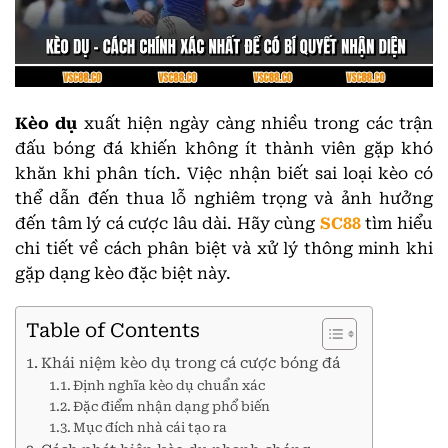
Kèo dụ
xuất hiện ngày càng nhiều trong các trận
đấu bóng đá khiến không ít thành viên gặp khó
khăn khi phân tích. Việc nhận biết sai loại kèo có
thể dẫn đến thua lỗ nghiêm trọng và ảnh hưởng
đến tâm lý cá cược lâu dài. Hãy cùng
SC88
tìm hiểu
chi tiết về cách phân biệt và xử lý thông minh khi
gặp dạng kèo đặc biệt này.
Table of Contents
Khái niệm kèo dụ trong cá cược bóng đá
Định nghĩa kèo dụ chuẩn xác
Đặc điểm nhận dạng phổ biến
Mục đích nhà cái tạo ra