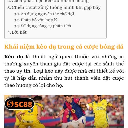
Cách phát hiện kèo dụ nhanh chóng
Chiến thuật xử lý thông minh khi gặp bẫy
Áp dụng nguyên tắc chờ đợi
Phân bổ vốn hợp lý
Sử dụng công cụ phân tích
Lời kết
Khái niệm kèo dụ trong cá cược bóng đá
Kèo dụ
là thuật ngữ quen thuộc với những ai
thường xuyên tham gia đặt cược tại các sảnh thể
thao uy tín. Loại kèo này được nhà cái thiết kế với
tỷ lệ hấp dẫn nhằm thu hút thành viên đặt cược
theo hướng có lợi cho họ.