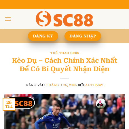
Bỏ
qua
nội
dung
ĐĂNG KÝ
ĐĂNG NHẬP
THỂ THAO SC88
Kèo Dụ – Cách Chính Xác Nhất
Để Có Bí Quyết Nhận Diện
ĐĂNG VÀO
THÁNG 1 26, 2026
BỞI
AUTH58W
26
Th1