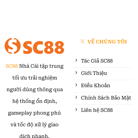
Đăng
Dẫn
Trong
Nhập
Chi
Tích
SC88
Tiết
Tắc
–
A
Hướng
–
Dẫn
Z,
Truy
Hoàn
Cập
Tất
VỀ CHÚNG TÔI
Chuẩn
Trong
Xác,
Tích
Khỏi
Tắc
Lo
Tác Giả SC88
Lỗi
SC88
Nhà Cái tập trung
Link
Giới Thiệu
tối ưu trải nghiệm
Điều Khoản
người dùng thông qua
Chính Sách Bảo Mật
hệ thống ổn định,
Liên hệ SC88
gameplay phong phú
và tốc độ xử lý giao
dịch nhanh.