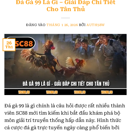
Đá Gà 99 Là Gì – Giải Đáp Chi Tiết
Cho Tân Thủ
ĐĂNG VÀO
THÁNG 1 26, 2026
BỞI
AUTH58W
26
Th1
Đá gà 99 là gì chính là câu hỏi được rất nhiều thành
viên SC88 mới tìm kiếm khi bắt đầu khám phá bộ
môn giải trí truyền thống hấp dẫn này. Hình thức
cá cược đá gà trực tuyến ngày càng phổ biến bởi