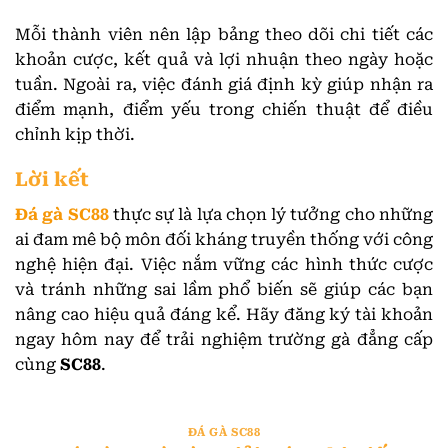
Mỗi thành viên nên lập bảng theo dõi chi tiết các
khoản cược, kết quả và lợi nhuận theo ngày hoặc
tuần. Ngoài ra, việc đánh giá định kỳ giúp nhận ra
điểm mạnh, điểm yếu trong chiến thuật để điều
chỉnh kịp thời.
Lời kết
Đá gà SC88
thực sự là lựa chọn lý tưởng cho những
ai đam mê bộ môn đối kháng truyền thống với công
nghệ hiện đại. Việc nắm vững các hình thức cược
và tránh những sai lầm phổ biến sẽ giúp các bạn
nâng cao hiệu quả đáng kể. Hãy đăng ký tài khoản
ngay hôm nay để trải nghiệm trường gà đẳng cấp
cùng
SC88
.
ĐÁ GÀ SC88