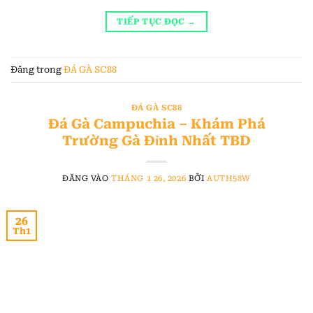
TIẾP TỤC ĐỌC
→
Đăng trong
ĐÁ GÀ SC88
ĐÁ GÀ SC88
Đá Gà Campuchia – Khám Phá
Trường Gà Đỉnh Nhất TBD
ĐĂNG VÀO
THÁNG 1 26, 2026
BỞI
AUTH58W
26
Th1