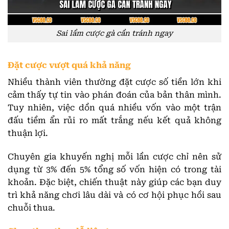
Sai lầm cược gà cần tránh ngay
Đặt cược vượt quá khả năng
Nhiều thành viên thường đặt cược số tiền lớn khi
cảm thấy tự tin vào phán đoán của bản thân mình.
Tuy nhiên, việc dồn quá nhiều vốn vào một trận
đấu tiềm ẩn rủi ro mất trắng nếu kết quả không
thuận lợi.
Chuyên gia khuyến nghị mỗi lần cược chỉ nên sử
dụng từ 3% đến 5% tổng số vốn hiện có trong tài
khoản. Đặc biệt, chiến thuật này giúp các bạn duy
trì khả năng chơi lâu dài và có cơ hội phục hồi sau
chuỗi thua.