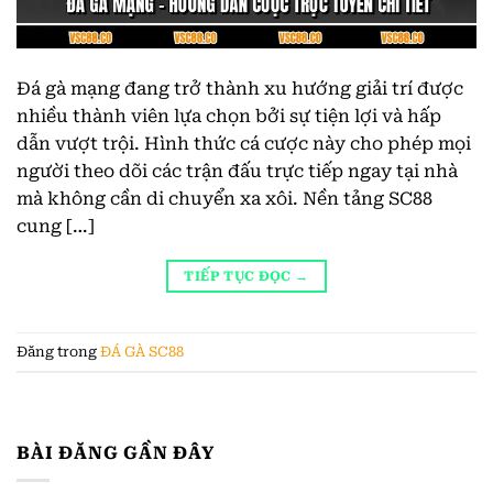
Đá gà mạng đang trở thành xu hướng giải trí được
nhiều thành viên lựa chọn bởi sự tiện lợi và hấp
dẫn vượt trội. Hình thức cá cược này cho phép mọi
người theo dõi các trận đấu trực tiếp ngay tại nhà
mà không cần di chuyển xa xôi. Nền tảng SC88
cung […]
TIẾP TỤC ĐỌC
→
Đăng trong
ĐÁ GÀ SC88
BÀI ĐĂNG GẦN ĐÂY