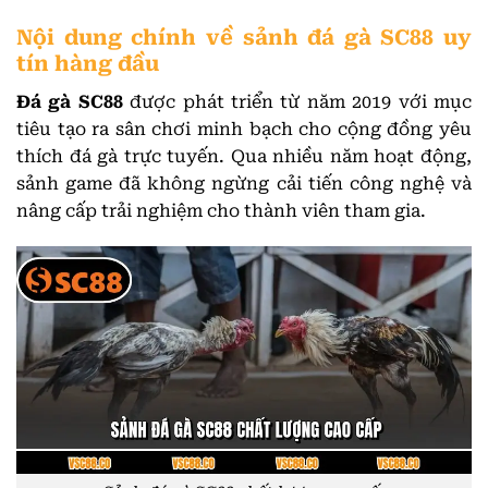
Nội dung chính về sảnh đá gà SC88 uy
tín hàng đầu
Đá gà SC88
được phát triển từ năm 2019 với mục
tiêu tạo ra sân chơi minh bạch cho cộng đồng yêu
thích đá gà trực tuyến. Qua nhiều năm hoạt động,
sảnh game đã không ngừng cải tiến công nghệ và
nâng cấp trải nghiệm cho thành viên tham gia.