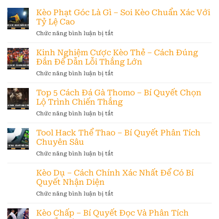
Kèo Phạt Góc Là Gì – Soi Kèo Chuẩn Xác Với
Tỷ Lệ Cao
ở
Chức năng bình luận bị tắt
Kèo
Phạt
Kinh Nghiệm Cược Kèo Thẻ – Cách Đúng
Góc
Đắn Để Dẫn Lỗi Thắng Lớn
Là
ở
Chức năng bình luận bị tắt
Gì
Kinh
–
Nghiệm
Top 5 Cách Đá Gà Thomo – Bí Quyết Chọn
Soi
Cược
Kèo
Lộ Trình Chiến Thắng
Kèo
Chuẩn
ở
Chức năng bình luận bị tắt
Thẻ
Xác
Top
–
Với
5
Tool Hack Thể Thao – Bí Quyết Phân Tích
Cách
Tỷ
Cách
Đúng
Chuyên Sâu
Lệ
Đá
Đắn
Cao
ở
Chức năng bình luận bị tắt
Gà
Để
Tool
Thomo
Dẫn
Hack
Kèo Dụ – Cách Chính Xác Nhất Để Có Bí
–
Lỗi
Thể
Bí
Quyết Nhận Diện
Thắng
Thao
Quyết
Lớn
ở
Chức năng bình luận bị tắt
–
Chọn
Kèo
Bí
Lộ
Dụ
Kèo Chấp – Bí Quyết Đọc Và Phân Tích
Quyết
Trình
–