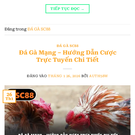
TIẾP TỤC ĐỌC
→
Đăng trong
ĐÁ GÀ SC88
ĐÁ GÀ SC88
Đá Gà Mạng – Hướng Dẫn Cược
Trực Tuyến Chi Tiết
ĐĂNG VÀO
THÁNG 1 26, 2026
BỞI
AUTH58W
26
Th1