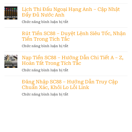
Cúp
Nay
Xác
C1
Lịch Thi Đấu Ngoại Hạng Anh – Cập Nhật
–
Từ
–
Tin
Đầy Đủ Nước Anh
HLV
Hành
Nóng
ở
Chức năng bình luận bị tắt
Trình
Nội
Lịch
Đến
Bộ
Thi
Rút Tiền SC88 – Duyệt Lệnh Siêu Tốc, Nhận
Vinh
CLB
Đấu
Quang
Tiền Trong Tích Tắc
Ngoại
Châu
ở
Chức năng bình luận bị tắt
Hạng
Âu
Rút
Anh
Của
Tiền
Nạp Tiền SC88 – Hướng Dẫn Chi Tiết A – Z,
–
Đội
SC88
Cập
Hoàn Tất Trong Tích Tắc
Bóng
–
Nhật
ở
Chức năng bình luận bị tắt
Duyệt
Đầy
Nạp
Lệnh
Đủ
Tiền
Đăng Nhập SC88 – Hướng Dẫn Truy Cập
Siêu
Nước
SC88
Tốc,
Chuẩn Xác, Khỏi Lo Lỗi Link
Anh
–
Nhận
ở
Chức năng bình luận bị tắt
Hướng
Tiền
Đăng
Dẫn
Trong
Nhập
Chi
Tích
SC88
Tiết
Tắc
–
A
Hướng
–
Dẫn
Z,
Truy
Hoàn