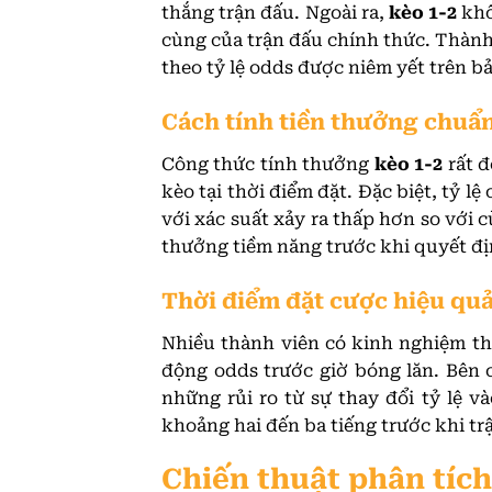
thắng trận đấu. Ngoài ra,
kèo 1-2
khô
cùng của trận đấu chính thức. Thành
theo tỷ lệ odds được niêm yết trên b
Cách tính tiền thưởng chuẩ
Công thức tính thưởng
kèo 1-2
rất đ
kèo tại thời điểm đặt. Đặc biệt, tỷ 
với xác suất xảy ra thấp hơn so với 
thưởng tiềm năng trước khi quyết đị
Thời điểm đặt cược hiệu qu
Nhiều thành viên có kinh nghiệm t
động odds trước giờ bóng lăn. Bên 
những rủi ro từ sự thay đổi tỷ lệ v
khoảng hai đến ba tiếng trước khi tr
Chiến thuật phân tíc