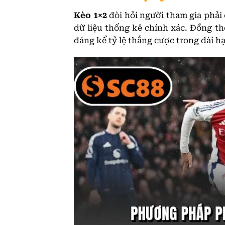
Kèo 1×2
đòi hỏi người tham gia phải
dữ liệu thống kê chính xác. Đồng th
đáng kể tỷ lệ thắng cược trong dài h