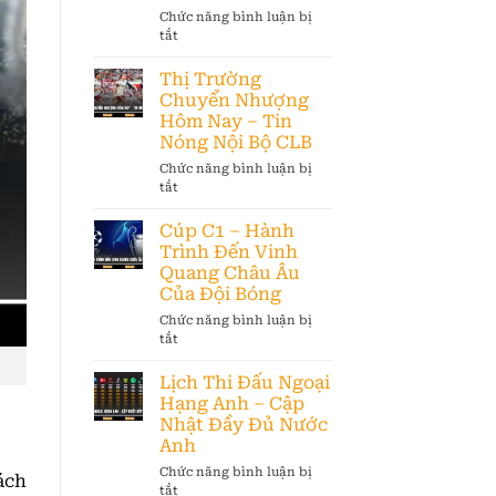
Sảnh
Đọc
Chức năng bình luận bị
Kèo
ở
tắt
Châu
Dự
Á
Đoán
Thị Trường
Chuẩn
Kết
Chuyển Nhượng
Không
Quả
Hôm Nay – Tin
Phải
–
Nóng Nội Bộ CLB
Chỉnh
Phương
Pháp
Chức năng bình luận bị
Phân
ở
tắt
Tích
Thị
Chuẩn
Trường
Cúp C1 – Hành
Xác
Chuyển
Trình Đến Vinh
Từ
Nhượng
Quang Châu Âu
HLV
Hôm
Của Đội Bóng
Nay
–
Chức năng bình luận bị
Tin
ở
tắt
Nóng
Cúp
Nội
C1
Lịch Thi Đấu Ngoại
Bộ
–
Hạng Anh – Cập
CLB
Hành
Nhật Đầy Đủ Nước
Trình
Anh
Đến
Vinh
Chức năng bình luận bị
ách
Quang
ở
tắt