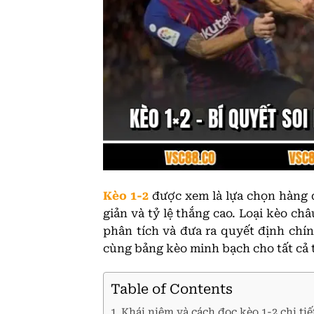
Kèo 1-2
được xem là lựa chọn hàng đ
giản và tỷ lệ thắng cao. Loại kèo ch
phân tích và đưa ra quyết định chí
cùng bảng kèo minh bạch cho tất cả 
Table of Contents
Khái niệm và cách đọc kèo 1-2 chi tiế