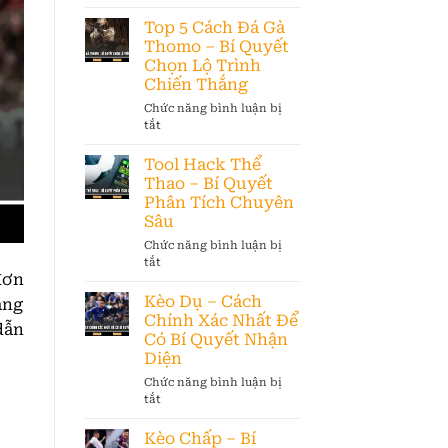
Chuẩn
Kinh
Xác
Nghiệm
Top 5 Cách Đá Gà
Với
Cược
Thomo – Bí Quyết
Tỷ
Kèo
Chọn Lộ Trình
Lệ
Thẻ
Chiến Thắng
Cao
–
Cách
Chức năng bình luận bị
Đúng
ở
tắt
Đắn
Top
Để
5
Tool Hack Thể
Dẫn
Cách
Thao – Bí Quyết
Lỗi
Đá
Phân Tích Chuyên
Thắng
Gà
Sâu
Lớn
Thomo
–
Chức năng bình luận bị
Bí
ở
tắt
đơn
Quyết
Tool
Chọn
Hack
Kèo Dụ – Cách
àng
Lộ
Thể
Chính Xác Nhất Để
dẫn
Trình
Thao
Có Bí Quyết Nhận
Chiến
–
Diện
Thắng
Bí
Quyết
Chức năng bình luận bị
Phân
ở
tắt
Tích
Kèo
Chuyên
Dụ
Kèo Chấp – Bí