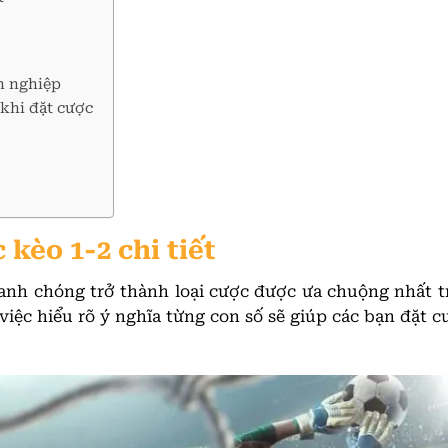
n nghiệp
khi đặt cược
kèo 1-2 chi tiết
anh chóng trở thành loại cược được ưa chuộng nhất t
 việc hiểu rõ ý nghĩa từng con số sẽ giúp các bạn đặt c