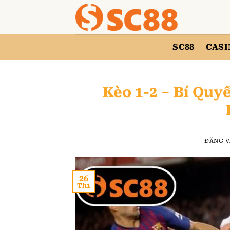
Bỏ
qua
nội
dung
SC88
CASI
Kèo 1-2 – Bí Quy
ĐĂNG 
26
Th1