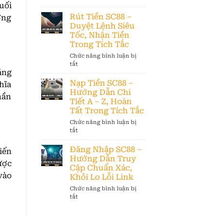
uối
Châu
Lịch
Âu
Thi
Rút Tiền SC88 –
ởng
Của
Đấu
Duyệt Lệnh Siêu
Đội
Ngoại
Tốc, Nhận Tiền
Bóng
Hạng
Trong Tích Tắc
Anh
–
Chức năng bình luận bị
Cập
ở
tắt
ảng
Nhật
Rút
Đầy
Tiền
Nạp Tiền SC88 –
hĩa
Đủ
SC88
Hướng Dẫn Chi
hần
Nước
–
Tiết A – Z, Hoàn
Anh
Duyệt
Tất Trong Tích Tắc
Lệnh
Siêu
Chức năng bình luận bị
Tốc,
ở
tắt
Nhận
Nạp
Tiền
Tiền
Đăng Nhập SC88 –
iến
Trong
SC88
Hướng Dẫn Truy
ược
Tích
–
Cập Chuẩn Xác,
Tắc
Hướng
vào
Khỏi Lo Lỗi Link
Dẫn
Chi
Chức năng bình luận bị
Tiết
ở
tắt
A
Đăng
–
Nhập