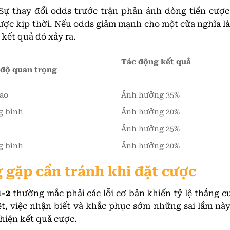
Sự thay đổi odds trước trận phản ánh dòng tiền cược
ược kịp thời. Nếu odds giảm mạnh cho một cửa nghĩa là
kết quả đó xảy ra.
Tác động kết quả
độ quan trọng
cao
Ảnh hưởng 35%
g bình
Ảnh hưởng 20%
Ảnh hưởng 25%
g bình
Ảnh hưởng 20%
 gặp cần tránh khi đặt cược
1-2
thường mắc phải các lỗi cơ bản khiến tỷ lệ thắng c
ệt, việc nhận biết và khắc phục sớm những sai lầm này
thiện kết quả cược.