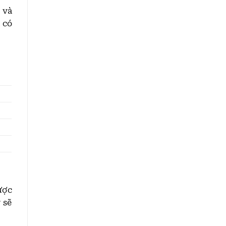
 và
 có
ược
 sẽ