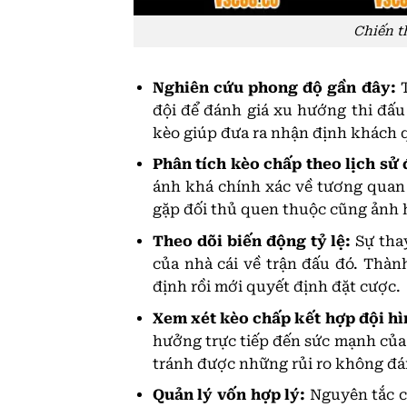
Chiến t
Nghiên cứu phong độ gần đây:
T
đội để đánh giá xu hướng thi đấu 
kèo giúp đưa ra nhận định khách 
Phân tích kèo chấp theo lịch sử 
ánh khá chính xác về tương quan l
gặp đối thủ quen thuộc cũng ảnh 
Theo dõi biến động tỷ lệ:
Sự thay
của nhà cái về trận đấu đó. Thàn
định rồi mới quyết định đặt cược.
Xem xét kèo chấp kết hợp đội hì
hưởng trực tiếp đến sức mạnh của 
tránh được những rủi ro không đá
Quản lý vốn hợp lý:
Nguyên tắc ch