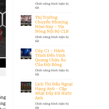
Sảnh
Đọc
Chức năng bình luận bị
Kèo
ở
tắt
Châu
Dự
Á
Đoán
Thị Trường
Chuẩn
Kết
Chuyển Nhượng
Không
Quả
Hôm Nay – Tin
Phải
–
Nóng Nội Bộ CLB
Chỉnh
Phương
Pháp
Chức năng bình luận bị
Phân
ở
tắt
Tích
Thị
Chuẩn
Trường
Cúp C1 – Hành
Xác
Chuyển
Trình Đến Vinh
Từ
Nhượng
Quang Châu Âu
HLV
Hôm
Của Đội Bóng
Nay
–
Chức năng bình luận bị
Tin
ở
tắt
Nóng
Cúp
Nội
C1
Lịch Thi Đấu Ngoại
Bộ
–
Hạng Anh – Cập
CLB
Hành
Nhật Đầy Đủ Nước
Trình
ắng
Anh
Đến
ắng
Vinh
Chức năng bình luận bị
Quang
ở
tắt